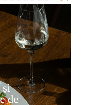
5 RON
 și
e de