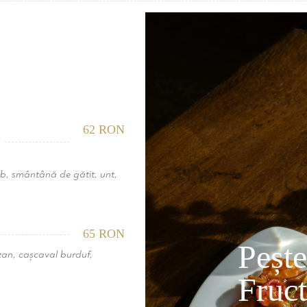
62 RON
lb, smântână de gătit, unt,
65 RON
Pește
zan, cașcaval burduf,
Fruct