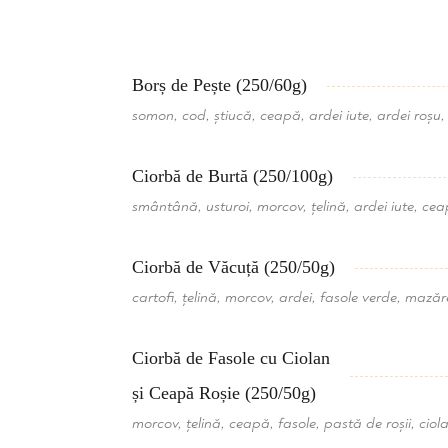
Borș de Pește (250/60g)
somon, cod, știucă, ceapă, ardei iute, ardei roșu, c
Ciorbă de Burtă (250/100g)
smântână, usturoi, morcov, țelină, ardei iute, ce
Ciorbă de Văcuță (250/50g)
cartofi, țelină, morcov, ardei, fasole verde, mază
Ciorbă de Fasole cu Ciolan
și Ceapă Roșie (250/50g)
morcov, țelină, ceapă, fasole, pastă de roșii, ciol