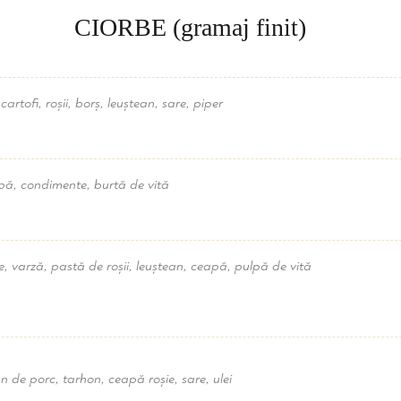
CIORBE (gramaj finit)
artofi, roșii, borș, leuștean, sare, piper
apă, condimente, burtă de vită
re, varză, pastă de roșii, leuștean, ceapă, pulpă de vită
an de porc, tarhon, ceapă roșie, sare, ulei