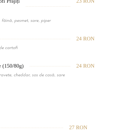
fi Prăjiți
23 RON
u, făină, pesmet, sare, piper
24 RON
de cartofi
e (150/80g)
24 RON
stravete, cheddar, sos de casă, sare
27 RON