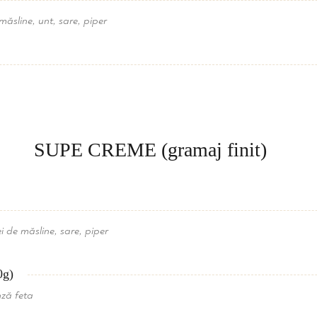
 măsline, unt, sare, piper
SUPE CREME (gramaj finit)
i de măsline, sare, piper
0g)
nză feta