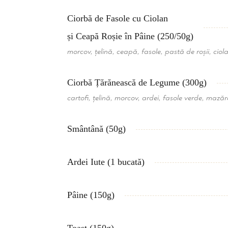
Ciorbă de Fasole cu Ciolan
și Ceapă Roșie în Pâine (250/50g)
morcov, țelină, ceapă, fasole, pastă de roșii, ciol
Ciorbă Țărănească de Legume (300g)
cartofi, țelină, morcov, ardei, fasole verde, mazăr
Smântână (50g)
Ardei Iute (1 bucată)
Pâine (150g)