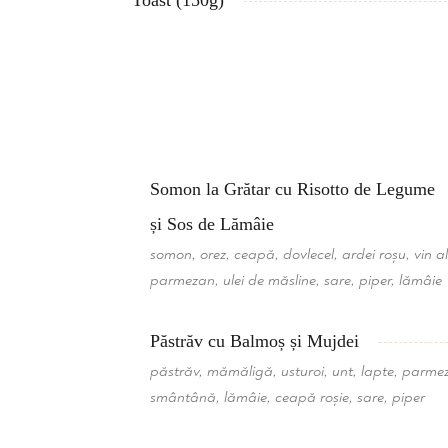
Toast (150g)
Somon la Grătar cu Risotto de Legume
și Sos de Lămâie
somon, orez, ceapă, dovlecel, ardei roșu, vin a
parmezan, ulei de măsline, sare, piper, lămâie
Păstrăv cu Balmoș și Mujdei
păstrăv, mămăligă, usturoi, unt, lapte, parme
smântână, lămâie, ceapă roșie, sare, piper