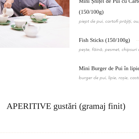
Mini Șnițel de Pui cu Carto
(150/100g)
piept de pui, cartofi prăjiți, o
Fish Sticks (150/100g)
pește, făină, pesmet, chipsuri 
Mini Burger de Pui în lipi
burger de pui, lipie, roșie, ca
APERITIVE gustări (gramaj finit)