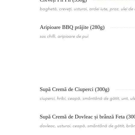
baghetă, creveți, usturoi, ardei iute, praz, ulei de
Aripioare BBQ prăjite (280g)
sos chilli, aripioare de pui
Supă Cremă de Ciuperci (300g)
ciuperci, hribi, ceapă, smântână de gătit, unt, ule
Supă Cremă de Dovleac și brânză Feta (30
dovleac, usturoi, ceapă, smântână de gătit, brâ